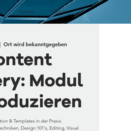
e
Seminar
Kontakt
|  
Ort wird bekanntgegeben
ontent
ry: Modul
roduzieren
tion & Templates in der Praxis.
echniken, Design 101's, Editing, Visual