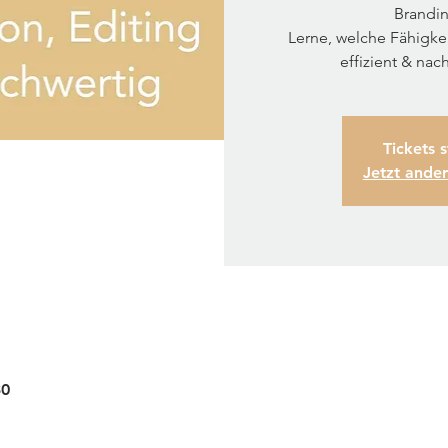
Brandin
Lerne, welche Fähigke
effizient & nac
Tickets 
Jetzt ande
30