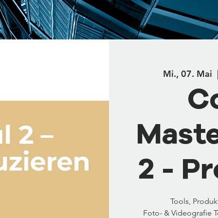
Home
Paket
Mi., 07. Mai
  
C
Maste
2 - P
Tools, Produk
Foto- & Videografie T