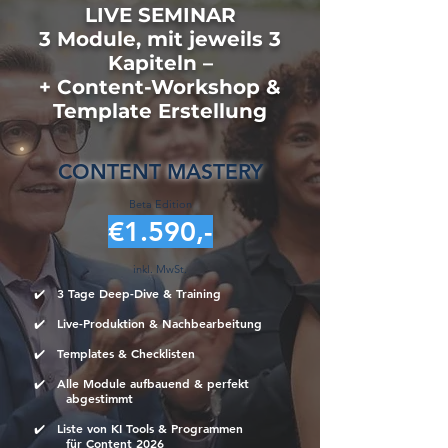
LIVE SEMINAR
3 Module, mit jeweils 3
Kapiteln –
+ Content-Workshop &
Template Erstellung
CONTENT MASTERY
Beta Edition
€1.590,-
inkl. MwSt.
✔️ 3 Tage Deep-Dive & Training ​​​
✔️ Live-Produktion & Nachbearbeitung
✔️ Templates & Checklisten
✔️ Alle Module aufbauend & perfekt
abgestimmt​
✔️ Liste von KI Tools & Programmen
für Content 2026