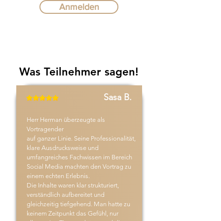
Anmelden
Was Teilnehmer sagen!
Sasa B.
Herr Herman überzeugte als
Vortragender
auf ganzer Linie. Seine Professionalität,
klare Ausdrucksweise und
umfangreiches Fachwissen im Bereich
Social Media machten den Vortrag zu
einem echten Erlebnis.
Die Inhalte waren klar strukturiert,
verständlich aufbereitet und
gleichzeitig tiefgehend. Man hatte zu
keinem Zeitpunkt das Gefühl, nur