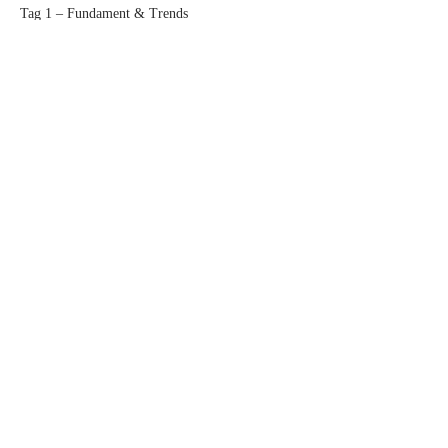
Tag 1 – Fundament & Trends
9:00 - 15:30
6 Stunden 30 Minuten
Tag 2 – Design, Produktion & Editing
Alle ansehen
1 weiteres Element verfügbar
Diese
Veranstaltung
teilen